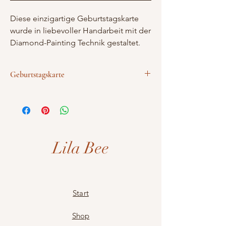
Diese einzigartige Geburtstagskarte
wurde in liebevoller Handarbeit mit der
Diamond-Painting Technik gestaltet.
Durch die funkelnden Sternchen
entsteht ein lebendiges, glänzendes
Geburtstagskarte
Motiv, das jedem Anlass eine
besondere Note verleiht.
Handarbeit
Jede Karte ist ein kleines Kunstwerk
Diamond Painting Technik
mit passenden Kuvert
und wird mit einem passenden Kuvert
einzigartig
geliefert - ideal, um persönliche
Glückwünsche stilvoll und individuell
Lila Bee
zu überbringen.
Start
Shop