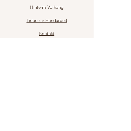
Hinterm Vorhang
Liebe zur Handarbeit
Kontakt
Impressum / AGB
Facebook
Sie möchten
News
erhalten?