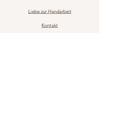
Liebe zur Handarbeit
Kontakt
Impressum / AGB
Facebook
Sie möchten
News
erhalten?