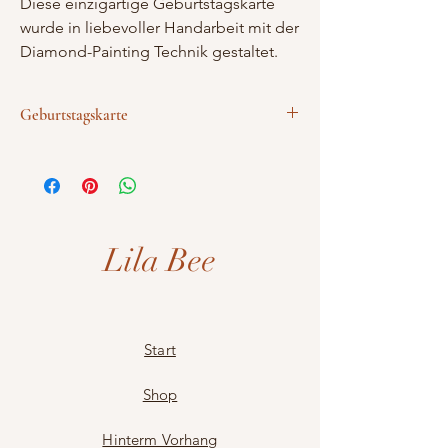
Diese einzigartige Geburtstagskarte
wurde in liebevoller Handarbeit mit der
Diamond-Painting Technik gestaltet.
Durch die funkelnden Sternchen
entsteht ein lebendiges, glänzendes
Geburtstagskarte
Motiv, das jedem Anlass eine
besondere Note verleiht.
Handarbeit
Jede Karte ist ein kleines Kunstwerk
Diamond Painting Technik
mit passenden Kuvert
und wird mit einem passenden Kuvert
einzigartig
geliefert - ideal, um persönliche
Glückwünsche stilvoll und individuell
Lila Bee
zu überbringen.
Start
Shop
Hinterm Vorhang